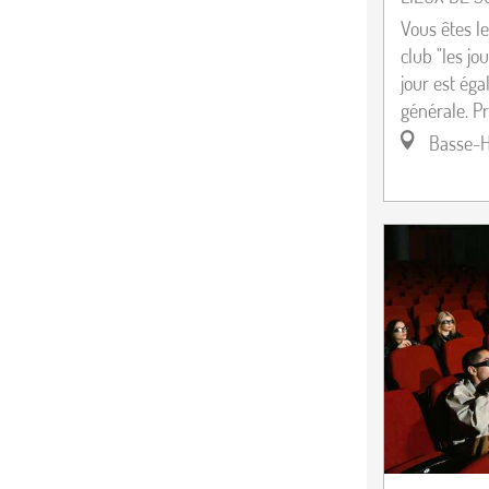
Vous êtes l
club "les jo
jour est ég
générale. P
Basse-