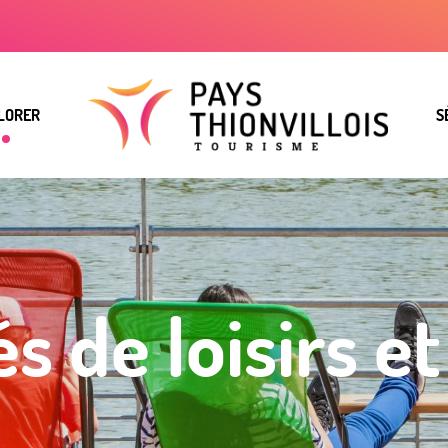
LORER
S
és de loisirs et