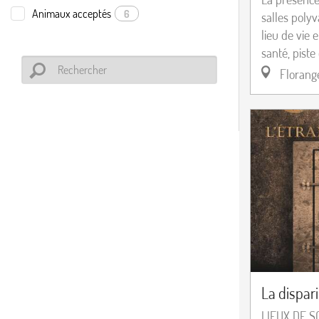
Animaux acceptés
6
salles polyv
lieu de vie 
santé, piste 
Florang
La dispar
LIEUX DE S