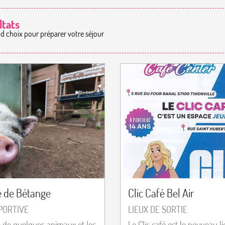
ltats
nd choix pour préparer votre séjour
 de Bétange
Clic Café Bel Air
SPORTIVE
LIEUX DE SORTIE
 de quelques animaux et les
Le Clic café est le nouveau l