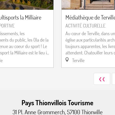
tisports la Milliaire
Médiathèque de Tervill
SPORTIVE
ACTIVITÉ CULTURELLE
issements, les
Au cœur de Terville, dans u
nts du public, les Ola de la
église aux particularités arch
venue au coeur du sport ! Le
toujours apparentes, les livr
port la Milliaire est le lieu i...
attendent. Chatouiller leurs c
le
Terville
❮❮
Pays Thionvillois Tourisme
31 Pl. Anne Grommerch, 57100 Thionville