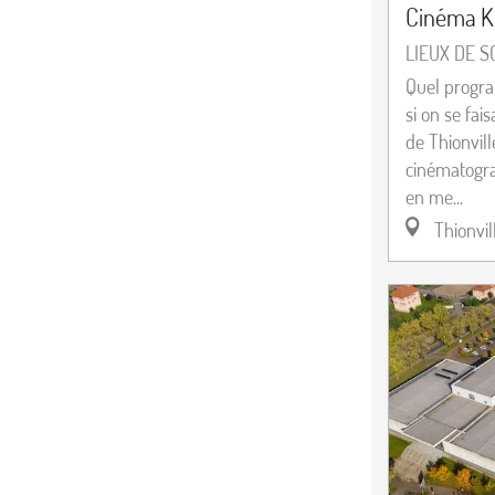
Cinéma Ki
LIEUX DE S
Quel progr
si on se fais
de Thionvill
cinématogra
en me...
Thionvil