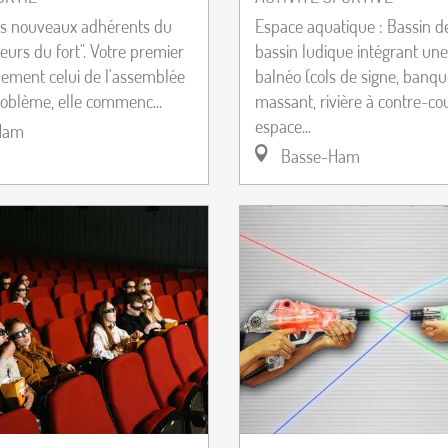
es nouveaux adhérents du
Espace aquatique : Bassin d
ueurs du fort". Votre premier
bassin ludique intégrant un
alement celui de l'assemblée
balnéo (cols de signe, banqu
roblème, elle commenc...
massant, rivière à contre-co
espace...
Ham
Basse-Ham