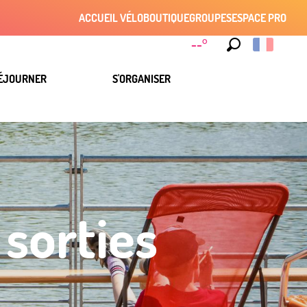
ACCUEIL VÉLO
BOUTIQUE
GROUPES
ESPACE PRO
--°
Recherche
ÉJOURNER
S'ORGANISER
 sorties