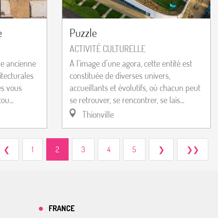
e
Puzzle
ACTIVITÉ CULTURELLE
ne ancienne
A l’image d’une agora, cette entité est
itecturales
constituée de diverses univers,
es vous
accueillants et évolutifs, où chacun peut
ou...
se retrouver, se rencontrer, se lais...
Thionville
❮
1
2
3
4
5
❯
❯❯
FRANCE