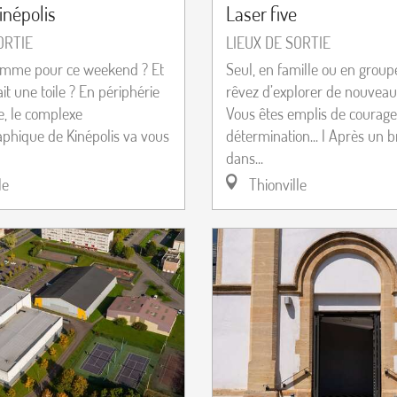
népolis
Laser five
ORTIE
LIEUX DE SORTIE
amme pour ce weekend ? Et
Seul, en famille ou en group
ait une toile ? En périphérie
rêvez d’explorer de nouvea
e, le complexe
Vous êtes emplis de courage
phique de Kinépolis va vous
détermination... l Après un b
dans...
le
Thionville