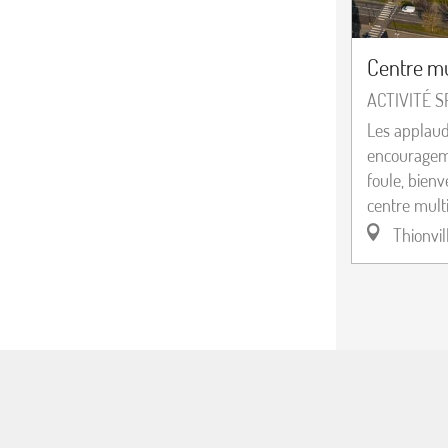
Centre mul
ACTIVITÉ 
Les applaud
encourageme
foule, bien
centre multis
Thionvil