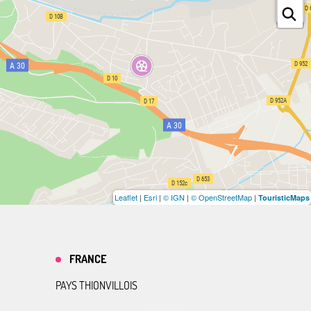
Leaflet
|
Esri
|
© IGN
|
© OpenStreetMap
|
TouristicMaps
FRANCE
PAYS THIONVILLOIS