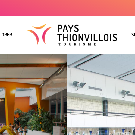
LORER
S
e