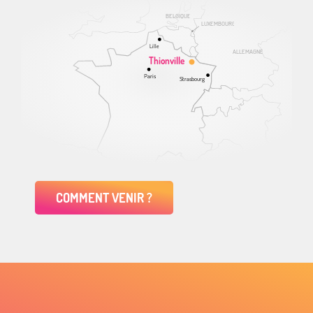
BELGIQUE
LUXEMBOURG
Lille
ALLEMAGNE
Thionville
Paris
Strasbourg
COMMENT VENIR ?