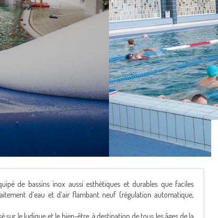
uipé de bassins inox aussi esthétiques et durables que faciles
raitement d’eau et d’air flambant neuf (régulation automatique,
é sur le ludique et le bien-être, à destination de tous les âges de la