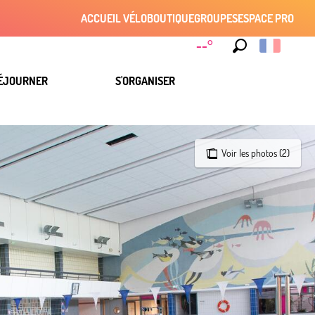
ACCUEIL VÉLO
BOUTIQUE
GROUPES
ESPACE PRO
--°
Recherche
ÉJOURNER
S'ORGANISER
Voir les photos (2)