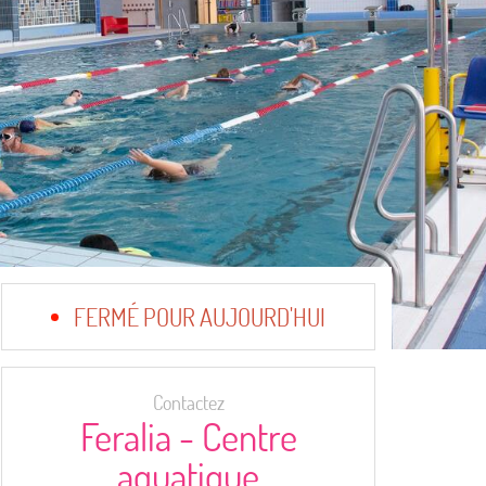
FERMÉ POUR AUJOURD'HUI
Contactez
Feralia - Centre
aquatique