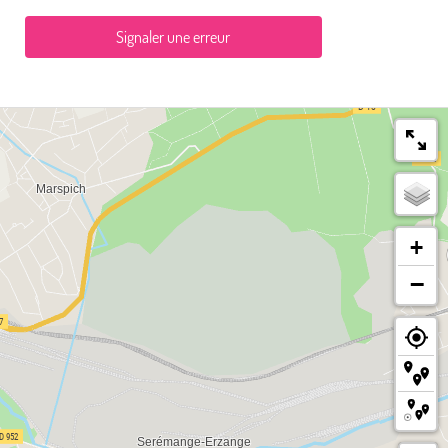
Signaler une erreur
+
−