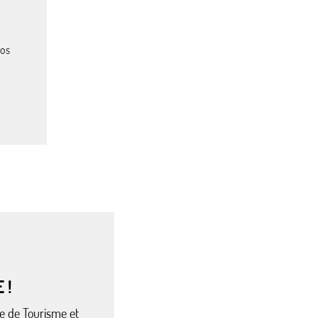
los
 !
ice de Tourisme et