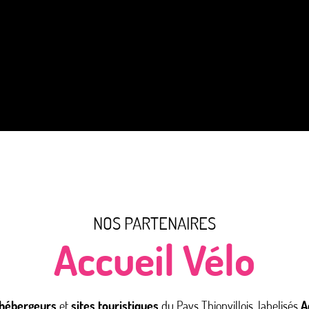
NOS PARTENAIRES
Accueil Vélo
hébergeurs
et
sites touristiques
du Pays Thionvillois, labelisés
A