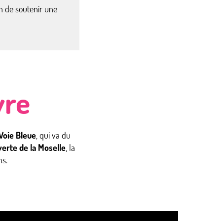
n de soutenir une
vre
Voie Bleue
, qui va du
erte de la Moselle
, la
ns.