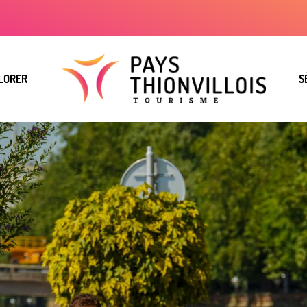
LORER
S