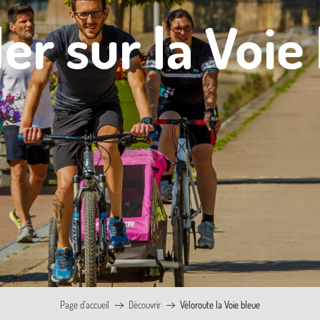
er sur la Voie
Page d’accueil
Découvrir
Véloroute la Voie bleue