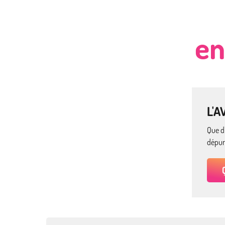
en
L'A
Que di
dépura