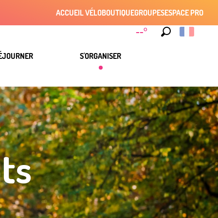
ACCUEIL VÉLO
BOUTIQUE
GROUPES
ESPACE PRO
--°
Recherche
ÉJOURNER
S'ORGANISER
ts