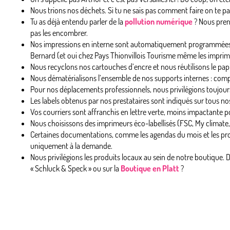
Nous trions nos déchets. Si tu ne sais pas comment faire on te p
Tu as déjà entendu parler de la
pollution numérique
? Nous pren
pas les encombrer.
Nos impressions en interne sont automatiquement programmées p
Bernard (et oui chez Pays Thionvillois Tourisme même les imprima
Nous recyclons nos cartouches d’encre et nous réutilisons le pap
Nous dématérialisons l’ensemble de nos supports internes : compt
Pour nos déplacements professionnels, nous privilégions toujours l
Les labels obtenus par nos prestataires sont indiqués sur tous n
Vos courriers sont affranchis en lettre verte, moins impactante 
Nous choisissons des imprimeurs éco-labellisés (FSC, My climate, 
Certaines documentations, comme les agendas du mois et les pr
uniquement à la demande.
Nous privilégions les produits locaux au sein de notre boutique. D’
« Schluck & Speck » ou sur la
Boutique en Platt
?