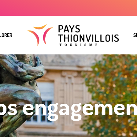
LORER
S
os engagemen