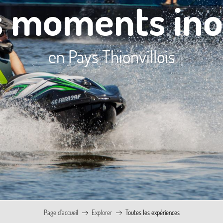
s moments ino
en Pays Thionvillois
Page d’accueil
Explorer
Toutes les expériences