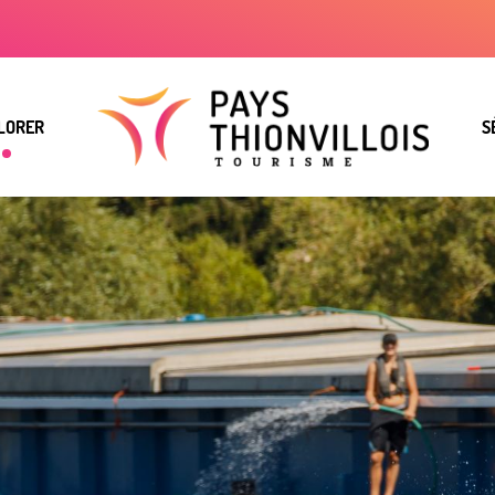
LORER
S