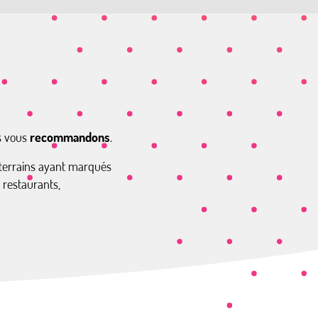
s vous
recommandons
.
uterrains ayant marqués
 restaurants,