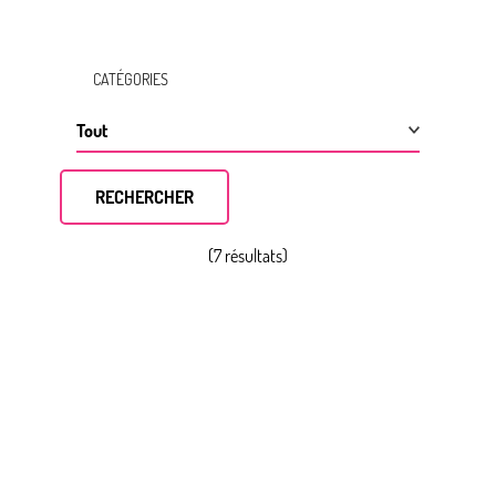
CATÉGORIES
(7 résultats)
Profiter de l’été au Pays Thionvillois
L’Hôtel du Parc se réinvente
Atelier de confitures chez Autour du Pot
Où faire un escape game au Pays Thionvillois ?
Quoi faire en été au Pays Thionvillois ?
Les Estivales de Thionville
Nos idées dog-friendly pour un été au poil