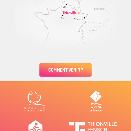
Lille
ALLEMAGNE
Thionville
Paris
Strasbourg
COMMENT VENIR ?