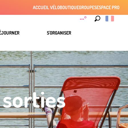
ACCUEIL VÉLO
BOUTIQUE
GROUPES
ESPACE PRO
--°
Recherche
ÉJOURNER
S'ORGANISER
 sorties