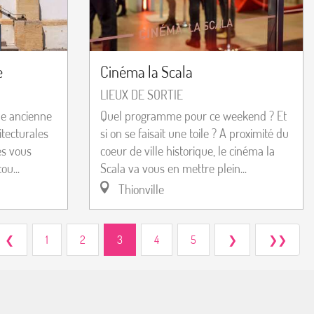
e
Cinéma la Scala
LIEUX DE SORTIE
ne ancienne
Quel programme pour ce weekend ? Et
itecturales
si on se faisait une toile ? A proximité du
es vous
coeur de ville historique, le cinéma la
ou...
Scala va vous en mettre plein...
Thionville
❮
1
2
3
4
5
❯
❯❯