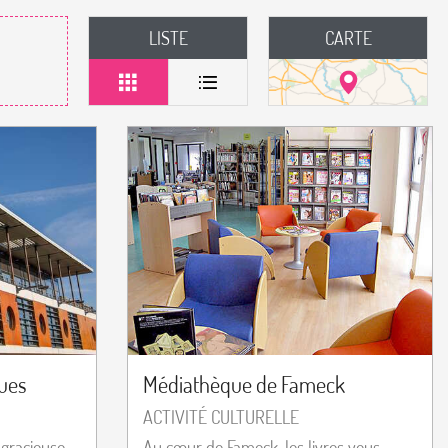
LISTE
CARTE
ques
Médiathèque de Fameck
ACTIVITÉ CULTURELLE
 gracieuse,
Au cœur de Fameck, les livres vous