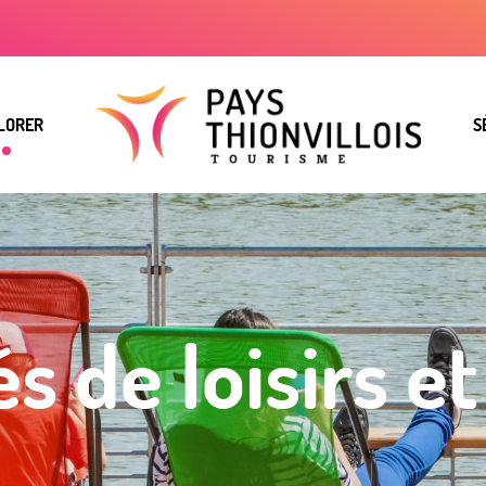
LORER
S
és de loisirs et