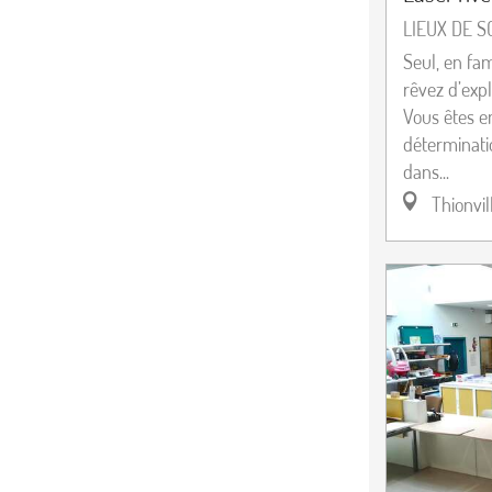
LIEUX DE S
Seul, en fa
rêvez d’exp
Vous êtes e
déterminatio
dans...
Thionvil