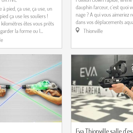
dauphin farceur, c'est quoi v
 à pied, ça use, ça use, un
nage ? A qui vous aimeriez 
pied ça use les souliers !
dans vos déplacements aquat
kilomètres êtes vous prêts
 garder la forme ou l...
Thionville
le
Eva Thionville salle d'e