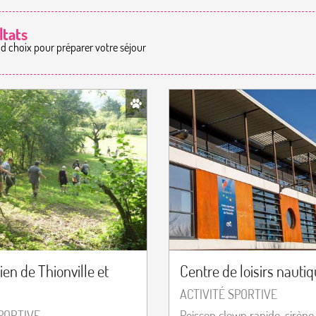
ltats
nd choix pour préparer votre séjour
ien de Thionville et
Centre de loisirs nauti
ACTIVITÉ SPORTIVE
SPORTIVE
Poisson clown rapide, sirène