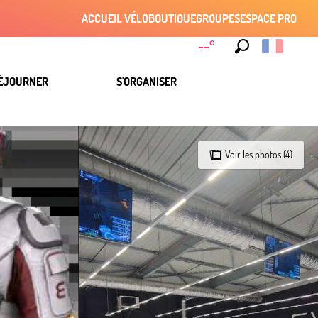
ACCUEIL VÉLO
BOUTIQUE
GROUPES
ESPACE PRO
--°
Recherche
ÉJOURNER
S'ORGANISER
Voir les photos (4)