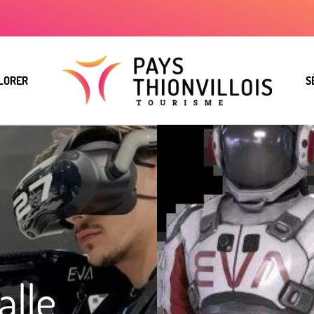
LORER
S
alle