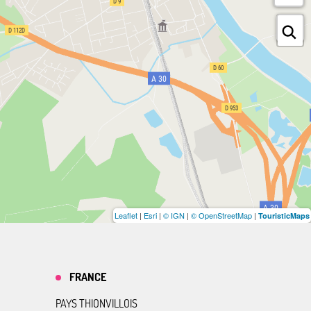
Leaflet
|
Esri
|
© IGN
|
© OpenStreetMap
|
TouristicMaps
FRANCE
PAYS THIONVILLOIS