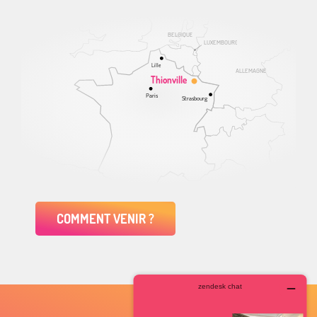
BELGIQUE
LUXEMBOURG
Lille
ALLEMAGNE
Thionville
Paris
Strasbourg
COMMENT VENIR ?