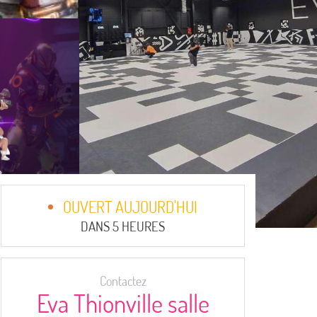
OUVERT AUJOURD'HUI
DANS 5 HEURES
Contactez
Eva Thionville salle