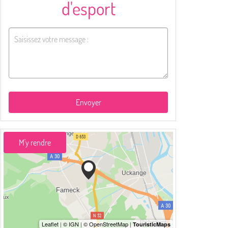
d'esport
Envoyer
M'y rendre