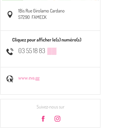
1Bis Rue Girolamo Cardano
57290
FAMECK
Cliquez pour afficher le(s) numéro(s)
03 55 18 83
▒▒
www.eva.gg
Suivez-nous sur