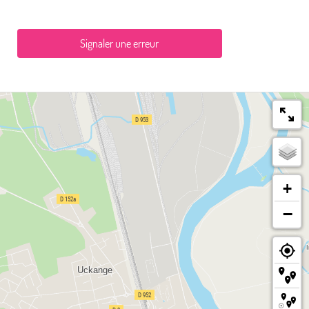
Signaler une erreur
+
−