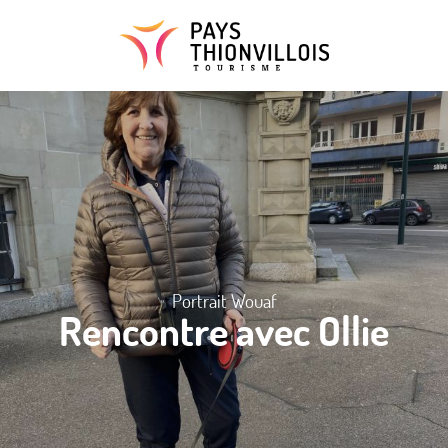
Aller
au
contenu
principal
Portrait Wouaf
Rencontre avec Ollie