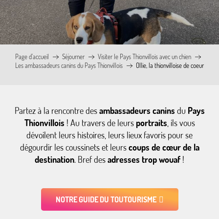
Page d’accueil
Séjourner
Visiter le Pays Thionvillois avec un chien
Les ambassadeurs canins du Pays Thionvillois
Ollie, la thionvilloise de coeur
Partez à la rencontre des
ambassadeurs canins
du
Pays
Thionvillois
! Au travers de leurs
portraits
, ils vous
dévoilent leurs histoires, leurs lieux favoris pour se
dégourdir les coussinets et leurs
coups de cœur de la
destination
. Bref des
adresses trop wouaf
!
NOTRE GUIDE DU TOUTOURISME