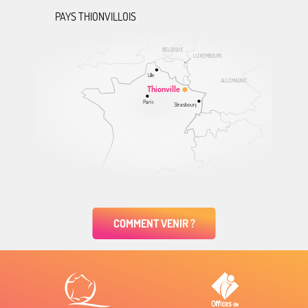
PAYS THIONVILLOIS
BELGIQUE
LUXEMBOURG
Lille
ALLEMAGNE
Thionville
Paris
Strasbourg
COMMENT VENIR ?