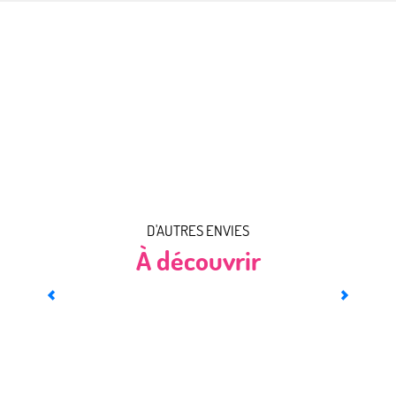
Rencontrer Magnum
Rencontrer Rafiki
Rencontrer Pollux
Rencontrer Saguera
Rencontrer Ollie
Rencontrer Django
D'AUTRES ENVIES
À découvrir
Terroir et vins de Moselle