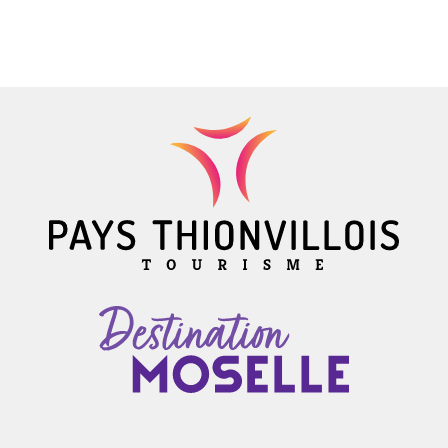
La Féérie de Noël s’empare du Pays Thionvillois