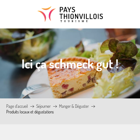
Aller
au
contenu
principal
Ici ça schmeck gut !
Page d’accueil
Séjourner
Manger & Déguster
Produits locaux et dégustations