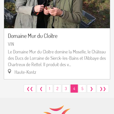
Domaine Mur du Cloître
VIN
Le Domaine Mur du Cloître domine la Moselle, le Château
des Ducs de Lorraine de Sierck-les-Bains et l’Abbaye des
Chartreux de Rettel. Il produit des v...
Haute-Kontz
❮❮
❮
1
2
3
4
5
❯
❯❯