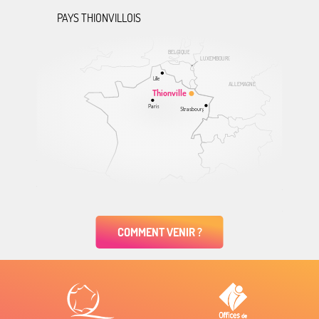
PAYS THIONVILLOIS
BELGIQUE
LUXEMBOURG
Lille
ALLEMAGNE
Thionville
Paris
Strasbourg
COMMENT VENIR ?