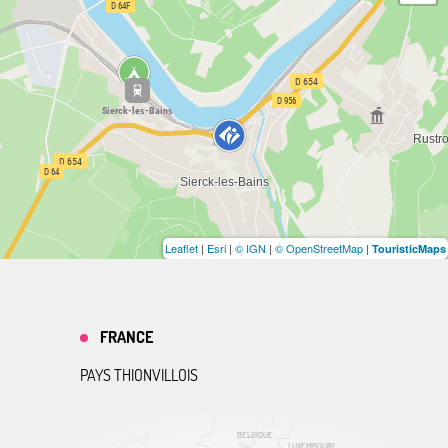
Leaflet
|
Esri
|
© IGN
|
© OpenStreetMap
|
TouristicMaps
FRANCE
PAYS THIONVILLOIS
BELGIQUE
LUXEMBOURG