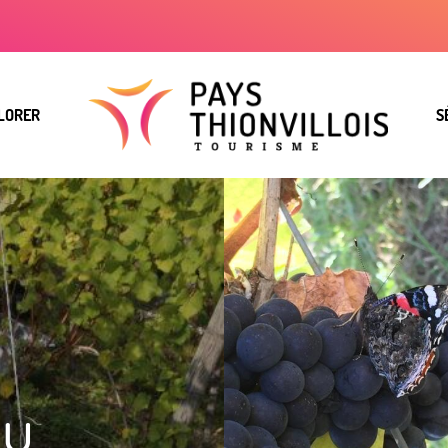
LORER
S
du