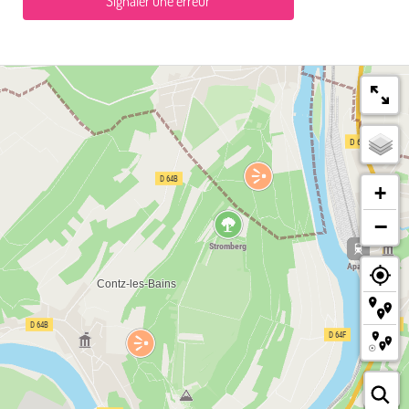
Signaler une erreur
+
−