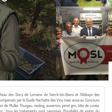
teau des Ducs de Lorraine de Sierck-les-Bains et l’Abbaye des
récompensés par le Guide Hachette des Vins mais aussi au Concours
de Muller Thurgau, riesling, auxerrois, pinot gris, tête de cuvée,
re : tous les traitements sont raisonnés. Possibilité de visites du