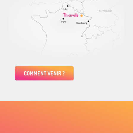
Lille
ALLEMAGNE
Thionville
Paris
Strasbourg
COMMENT VENIR ?