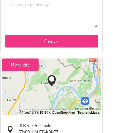
Envoyer
M'y rendre
31 B rue Principale
57480
HAUTE-KONTZ