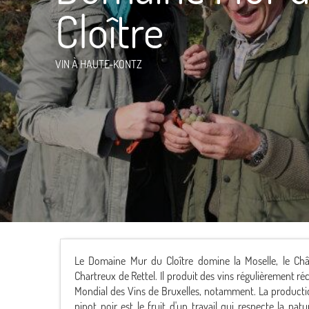
Cloître
VIN
À HAUTE-KONTZ
Le Domaine Mur du Cloître domine la Moselle, le Châ
Chartreux de Rettel. Il produit des vins régulièrement 
Mondial des Vins de Bruxelles, notamment. La production 
pinot noir est le fruit d'un travail qui respecte la natu