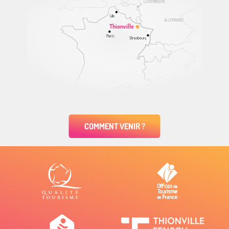
LUXEMBOURG
Lille
ALLEMAGNE
Thionville
Paris
Strasbourg
COMMENT VENIR ?