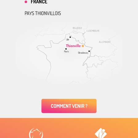
FRANCE
PAYS THIONVILLOIS
BELGIQUE
LUXEMBOURG
Lille
ALLEMAGNE
Thionville
Paris
Strasbourg
COMMENT VENIR ?