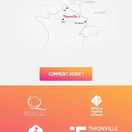
LUXEMBOURG
Lille
ALLEMAGNE
Thionville
Paris
Strasbourg
COMMENT VENIR ?