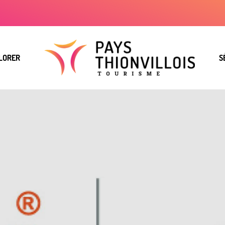
LORER
S