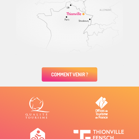
Lille
ALLEMAGNE
Thionville
Paris
Strasbourg
COMMENT VENIR ?