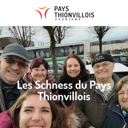
Aller
au
contenu
principal
Les Schness du Pays
Thionvillois