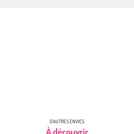
Rencontrer Isabelle et André
Rencontrer Serge
Rencontrer Stéphane
Rencontrer Raphaële
Rencontrer Jodie
Rencontrer Arnaud
Rencontrer Brigitte
Rencontrer Yves
Rencontrer Bruno
Rencontrer Lou-Agathe
Rencontrer Muriel
Rencontrer Laurence
D'AUTRES ENVIES
À découvrir