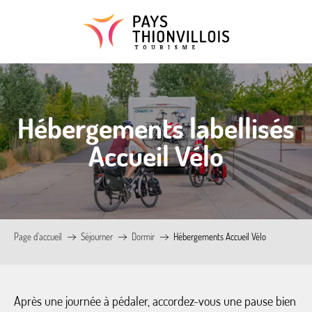
Aller
au
contenu
principal
Hébergements labellisés
Accueil Vélo
Page d’accueil
Séjourner
Dormir
Hébergements Accueil Vélo
Après une journée à pédaler, accordez-vous une pause bien