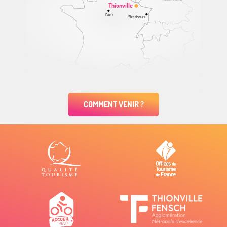
Thionville
Paris
Strasbourg
COMMENT VENIR ?