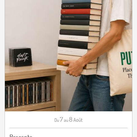
7
8
Août
Du
au