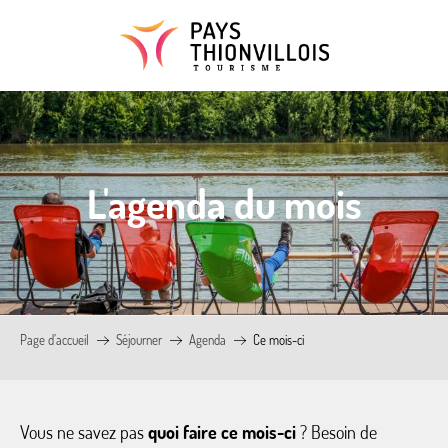
Aller
au
contenu
principal
L'agenda du mois
Page d’accueil
Séjourner
Agenda
Ce mois-ci
Vous ne savez pas
quoi faire ce mois-ci
? Besoin de