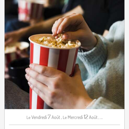
7
12
Vendredi
Août
,
Mercredi
Août
,
...
Le
Le