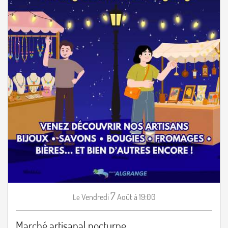
7
Vendredi
Août
à 19:00
Le
Marché artisanal nocturne