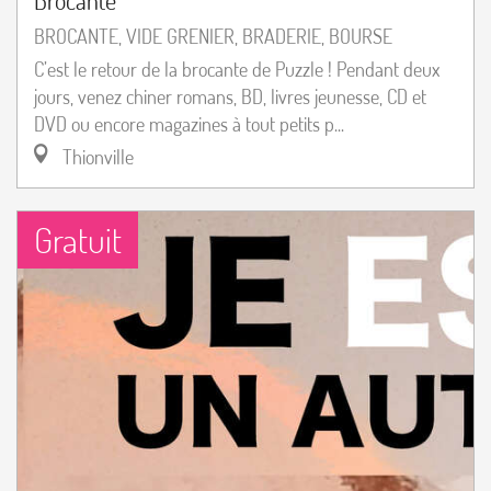
Brocante
BROCANTE, VIDE GRENIER, BRADERIE, BOURSE
C’est le retour de la brocante de Puzzle ! Pendant deux
jours, venez chiner romans, BD, livres jeunesse, CD et
DVD ou encore magazines à tout petits p...
Thionville
Gratuit