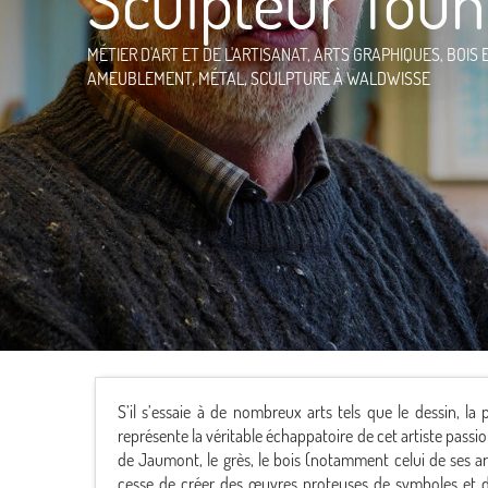
Sculpteur Toun
MÉTIER D'ART ET DE L'ARTISANAT,
ARTS GRAPHIQUES,
BOIS 
AMEUBLEMENT,
MÉTAL,
SCULPTURE
À WALDWISSE
S’il s’essaie à de nombreux arts tels que le dessin, la
représente la véritable échappatoire de cet artiste passi
de Jaumont, le grès, le bois (notamment celui de ses arb
cesse de créer des œuvres proteuses de symboles et de 