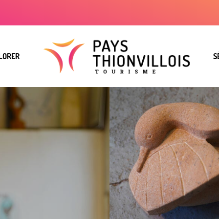
LORER
S