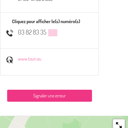
Cliquez pour afficher le(s) numéro(s)
03 82 83 35
▒▒
www.toun.eu
Signaler une erreur