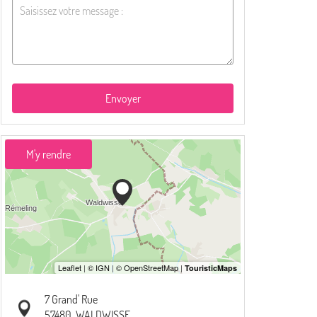
Envoyer
M'y rendre
7 Grand' Rue
57480
WALDWISSE