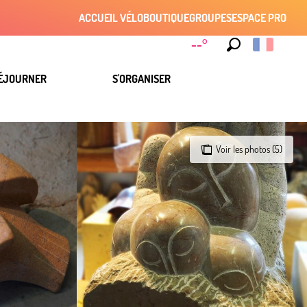
ACCUEIL VÉLO
BOUTIQUE
GROUPES
ESPACE PRO
--°
Recherche
ÉJOURNER
S'ORGANISER
Voir les photos (5)