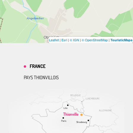
Leaflet
|
Esri
|
© IGN
|
© OpenStreetMap
|
TouristicMaps
FRANCE
PAYS THIONVILLOIS
BELGIQUE
LUXEMBOURG
Lille
ALLEMAGNE
Thionville
Paris
Strasbourg