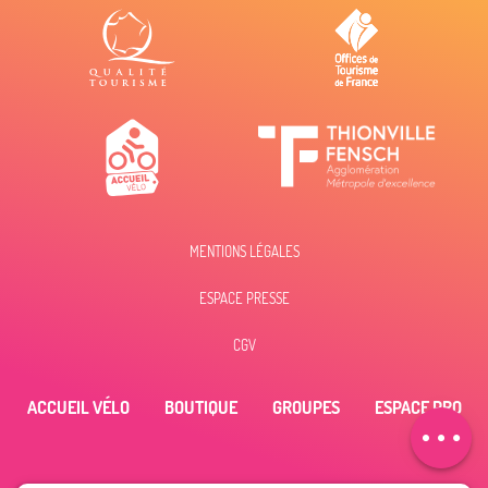
MENTIONS LÉGALES
Description
ESPACE PRESSE
Prestations
Tarifs
CGV
Ouvertures
ACCUEIL VÉLO
BOUTIQUE
GROUPES
ESPACE PRO
Contacter par
email