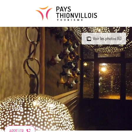
Aller
au
contenu
principal
Voir les photos (6)
APPELER