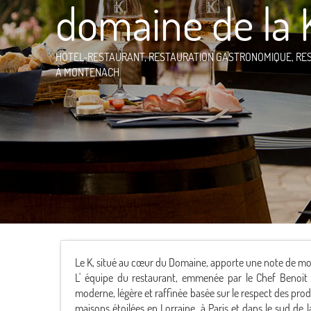
domaine de la 
HOTEL-RESTAURANT,
RESTAURATION GASTRONOMIQUE,
RE
À MONTENACH
Le K, situé au cœur du Domaine, apporte une note de moder
L' équipe du restaurant, emmenée par le Chef Benoit 
moderne, légère et raffinée basée sur le respect des produ
maisons étoilées en Lorraine, à Paris et dans le sud de la