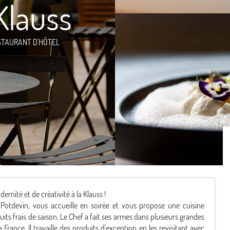
Klauss
STAURANT D'HÔTEL
nité et de créativité à la Klauss !
Potdevin, vous accueille en soirée et vous propose une cuisine
its frais de saison. Le Chef a fait ses armes dans plusieurs grandes
 France. Il travaille des produits d'exception en les revisitant avec