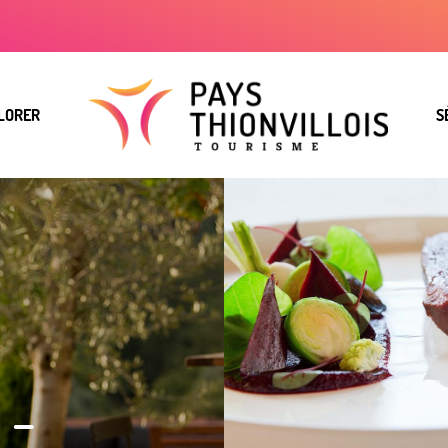
LORER
S
 -