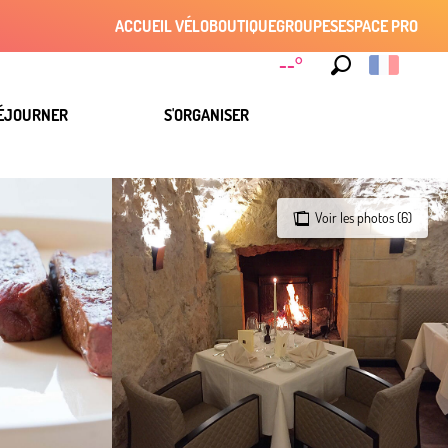
ACCUEIL VÉLO
BOUTIQUE
GROUPES
ESPACE PRO
--°
Recherche
ÉJOURNER
S'ORGANISER
Voir les photos (6)