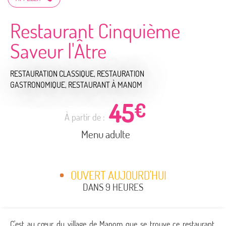
Restaurant Cinquième
Saveur l'Âtre
RESTAURATION CLASSIQUE,
RESTAURATION
GASTRONOMIQUE,
RESTAURANT
À MANOM
45
€
À partir de :
Menu adulte
OUVERT AUJOURD'HUI
DANS 9 HEURES
C'est au cœur du village de Manom que se trouve ce restaurant.