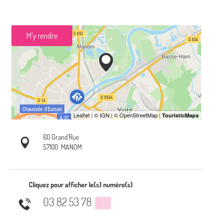
M'y rendre
60 Grand'Rue
57100
MANOM
Cliquez pour afficher le(s) numéro(s)
03 82 53 78
▒▒