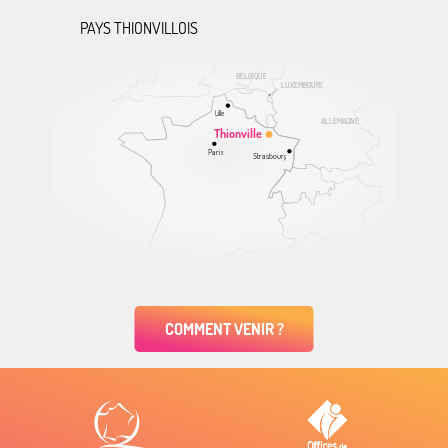
PAYS THIONVILLOIS
BELGIQUE
LUXEMBOURG
Lille
ALLEMAGNE
Thionville
Paris
Strasbourg
COMMENT VENIR ?