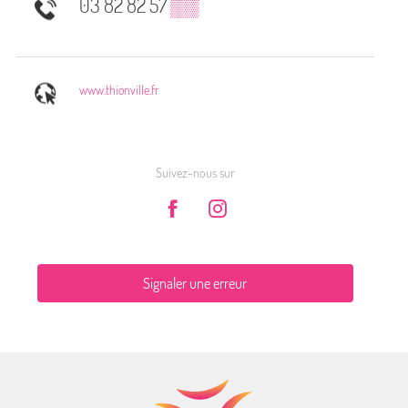
03 82 82 57
▒▒
www.thionville.fr
Suivez-nous sur
Signaler une erreur