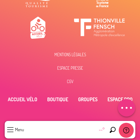
MENTIONS LÉGALES
ESPACE PRESSE
Description
CGV
Prestations
ACCUEIL VÉLO
BOUTIQUE
GROUPES
ESPACE PRO
Contacter par
email
--°
Menu
Recherche