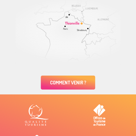
BELGIQUE
LUXEMBOURG
Lille
ALLEMAGNE
Thionville
Paris
Strasbourg
COMMENT VENIR ?