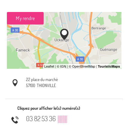
M'y rendre
22 place du marché
57100
THIONVILLE
Cliquez pour afficher le(s) numéro(s)
03 82 53 36
▒▒