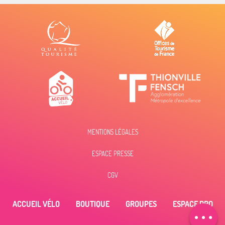
MENTIONS LÉGALES
ESPACE PRESSE
Description
Prestations
CGV
Ouvertures
Contacter par
ACCUEIL VÉLO
BOUTIQUE
GROUPES
ESPACE PRO
email