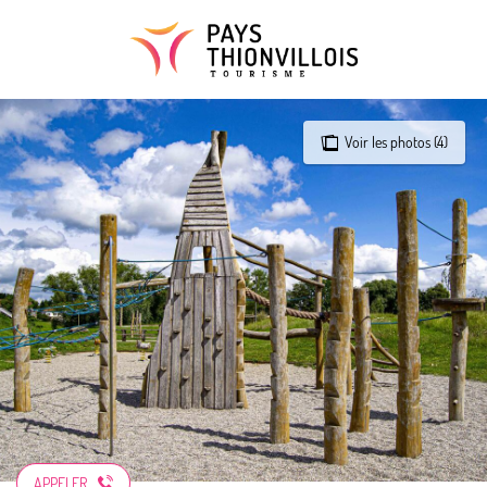
Aller
au
contenu
principal
Voir les photos (4)
APPELER