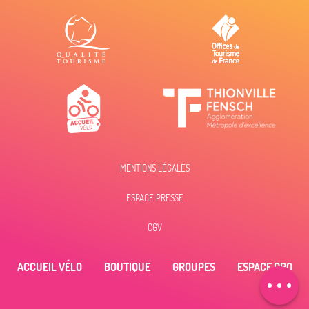
MENTIONS LÉGALES
Description
ESPACE PRESSE
Prestations
Tarifs
CGV
Ouvertures
Contacter par
ACCUEIL VÉLO
BOUTIQUE
GROUPES
ESPACE PRO
email