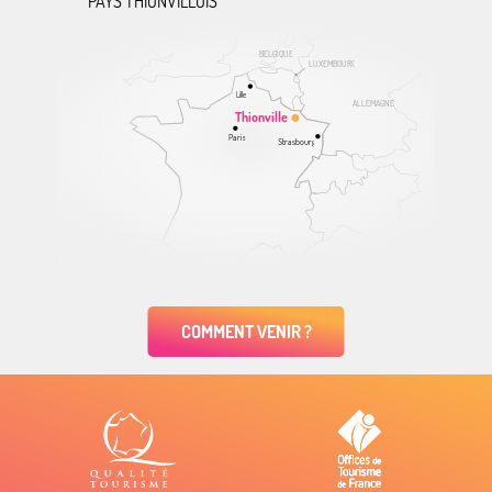
PAYS THIONVILLOIS
BELGIQUE
LUXEMBOURG
Lille
ALLEMAGNE
Thionville
Paris
Strasbourg
COMMENT VENIR ?