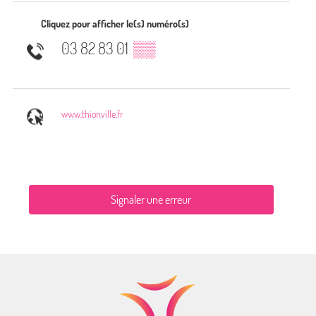
Cliquez pour afficher le(s) numéro(s)
03 82 83 01
▒▒
www.thionville.fr
Signaler une erreur