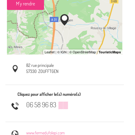
M'y rendre
82 rue principale
57330
ZOUFFTGEN
Cliquez pour afficher le(s) numéro(s)
06 58 96 83
▒▒
www.fermedufolepi.com