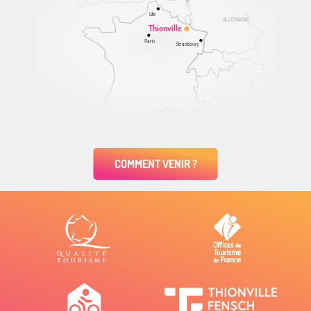
Lille
ALLEMAGNE
Thionville
Paris
Strasbourg
COMMENT VENIR ?