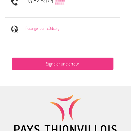
03 82 59 44
▒▒
florange-pom.c3rb.org
Signaler une erreur