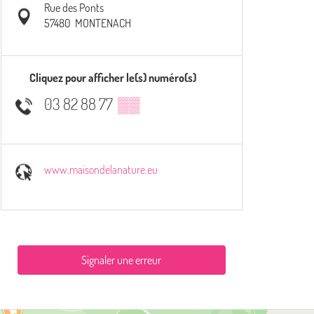
Rue des Ponts
57480
MONTENACH
Cliquez pour afficher le(s) numéro(s)
03 82 88 77
▒▒
www.maisondelanature.eu
Signaler une erreur