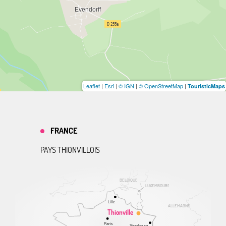
Leaflet
|
Esri
|
© IGN
|
© OpenStreetMap
|
TouristicMaps
FRANCE
PAYS THIONVILLOIS
BELGIQUE
LUXEMBOURG
Lille
ALLEMAGNE
Thionville
Paris
Strasbourg