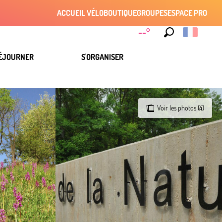
ACCUEIL VÉLO
BOUTIQUE
GROUPES
ESPACE PRO
--°
Recherche
ÉJOURNER
S'ORGANISER
Voir les photos (4)