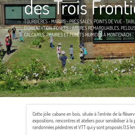
des Trois Front
TOURBIÈRES - MARAIS - PRÉS SALÉS,
POINTS DE VUE - TAB
D'ORIENTATION,
FORÊTS - ARBRES REMARQUABLES,
PELOU
CALCAIRES,
PRAIRIES ET FORÊTS HUMIDES
À MONTENACH
Cette jolie cabane en bois, située à l’entrée de la Rés
expositions, rencontres et ateliers pour sensibiliser à 
randonnées pédestres et VTT qui y sont proposés (1,5 km