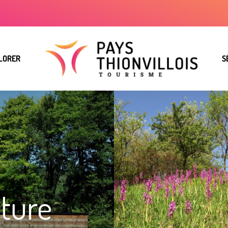
LORER
S
ature