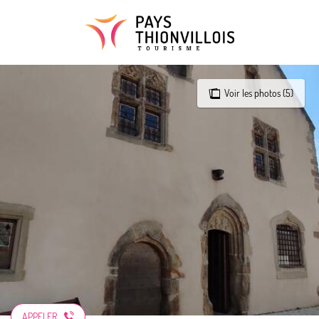
Aller
au
contenu
principal
Voir les photos (5)
APPELER