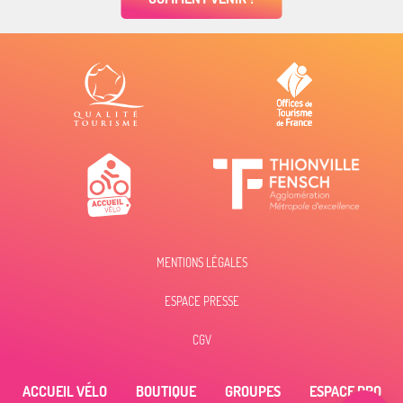
MENTIONS LÉGALES
ESPACE PRESSE
Description
Tarifs
CGV
Horaires
ACCUEIL VÉLO
BOUTIQUE
GROUPES
ESPACE PRO
Contacter par
email