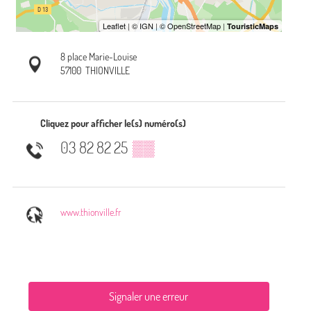
8 place Marie-Louise
57100
THIONVILLE
Cliquez pour afficher le(s) numéro(s)
03 82 82 25
▒▒
www.thionville.fr
Signaler une erreur