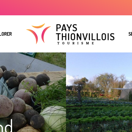
LORER
S
nd