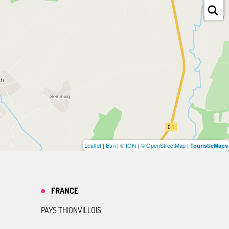
Leaflet
|
Esri
|
© IGN
|
© OpenStreetMap
|
TouristicMaps
FRANCE
PAYS THIONVILLOIS