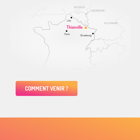
BELGIQUE
LUXEMBOURG
Lille
ALLEMAGNE
Thionville
Paris
Strasbourg
COMMENT VENIR ?