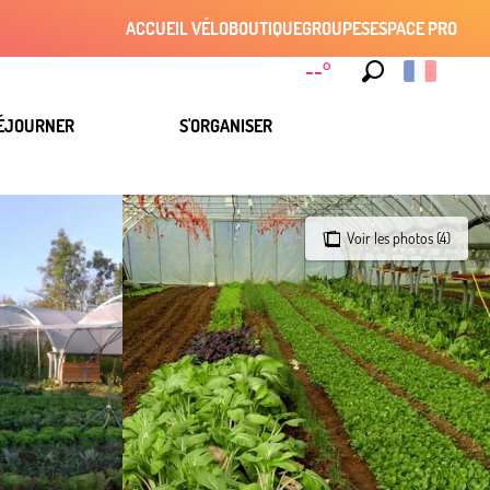
ACCUEIL VÉLO
BOUTIQUE
GROUPES
ESPACE PRO
--°
Recherche
ÉJOURNER
S'ORGANISER
Voir les photos (4)