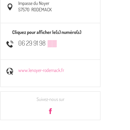
Impasse du Noyer
57570
RODEMACK
Cliquez pour afficher le(s) numéro(s)
06 29 91 98
▒▒
www.lenoyer-rodemack.fr
Suivez-nous sur