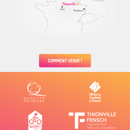
ALLEMAGNE
Thionville
Paris
Strasbourg
COMMENT VENIR ?