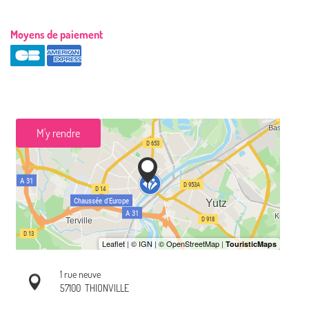
Moyens de paiement
M'y rendre
1 rue neuve
57100
THIONVILLE