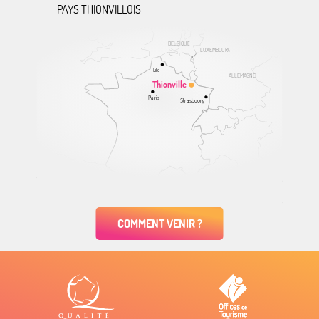
PAYS THIONVILLOIS
BELGIQUE
LUXEMBOURG
Lille
ALLEMAGNE
Thionville
Paris
Strasbourg
COMMENT VENIR ?