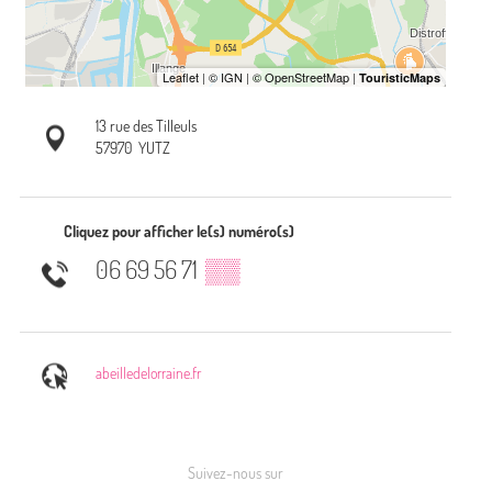
13 rue des Tilleuls
57970
YUTZ
Cliquez pour afficher le(s) numéro(s)
06 69 56 71
▒▒
abeilledelorraine.fr
Suivez-nous sur