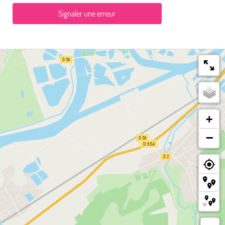
Signaler une erreur
+
−