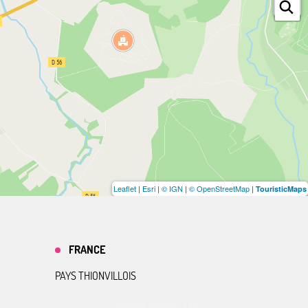
Leaflet
|
Esri
|
© IGN
|
© OpenStreetMap
|
TouristicMaps
FRANCE
PAYS THIONVILLOIS