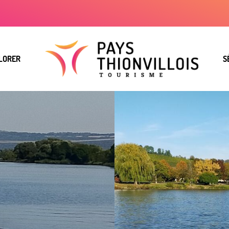
LORER
S