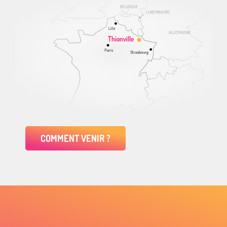
BELGIQUE
LUXEMBOURG
Lille
ALLEMAGNE
Thionville
Paris
Strasbourg
COMMENT VENIR ?