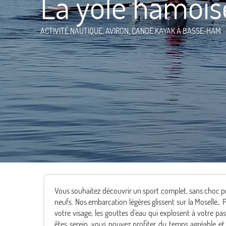
La yole hamois
ACTIVITÉ NAUTIQUE,
AVIRON,
CANOË KAYAK
À BASSE-HAM
Vous souhaitez découvrir un sport complet, sans choc pr
neufs. Nos embarcation légères glissent sur la Moselle,. P
votre visage, les gouttes d'eau qui explosent à votre p
êtes serein, vous pouvez profiter du temps agréable et 