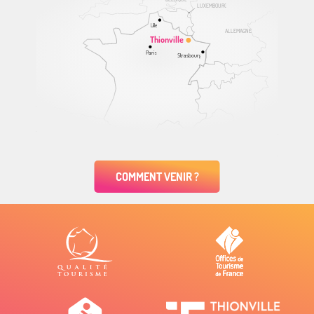
LUXEMBOURG
Lille
ALLEMAGNE
Thionville
Paris
Strasbourg
COMMENT VENIR ?