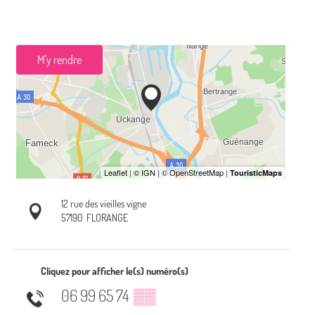
M'y rendre
12 rue des vieilles vigne
57190
FLORANGE
Cliquez pour afficher le(s) numéro(s)
06 99 65 74
▒▒