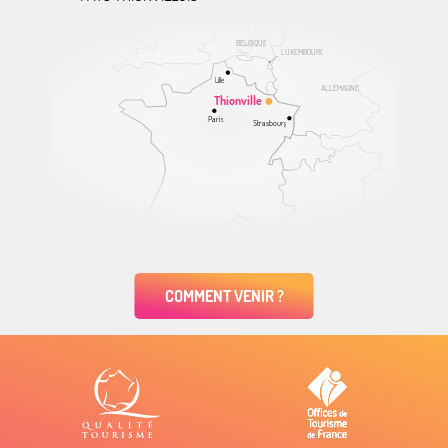
BELGIQUE
LUXEMBOURG
Lille
ALLEMAGNE
Thionville
Paris
Strasbourg
COMMENT VENIR ?