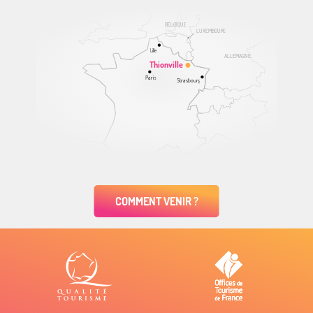
BELGIQUE
LUXEMBOURG
Lille
ALLEMAGNE
Thionville
Paris
Strasbourg
COMMENT VENIR ?