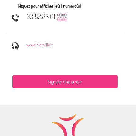
Cliquez pour afficher le(s) numéro(s)
03 82 83 01
▒▒
www.thionville.fr
Signaler une erreur