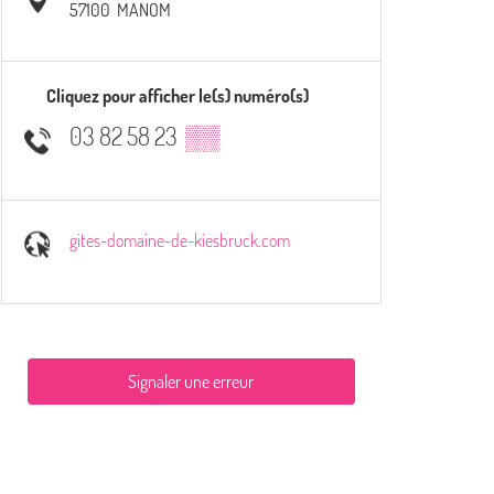
57100
MANOM
Cliquez pour afficher le(s) numéro(s)
03 82 58 23
▒▒
gites-domaine-de-kiesbruck.com
Signaler une erreur