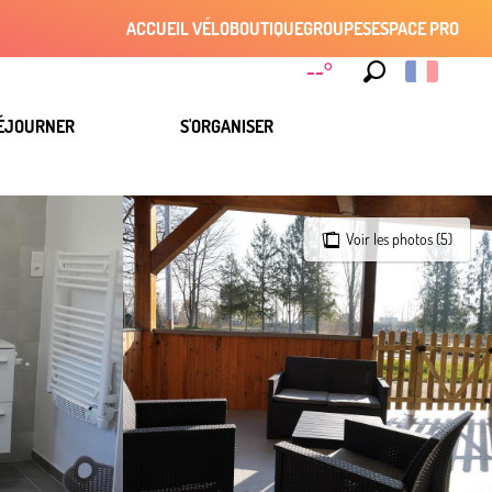
ACCUEIL VÉLO
BOUTIQUE
GROUPES
ESPACE PRO
--°
Recherche
ÉJOURNER
S'ORGANISER
Voir les photos (5)