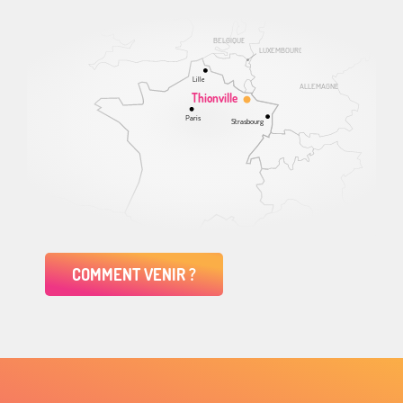
BELGIQUE
LUXEMBOURG
Lille
ALLEMAGNE
Thionville
Paris
Strasbourg
COMMENT VENIR ?