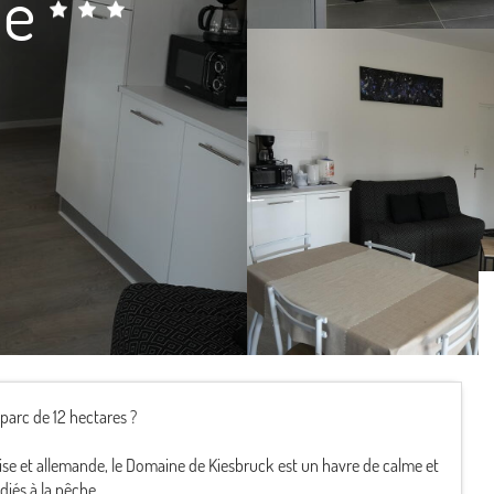
me
parc de 12 hectares ?
se et allemande, le Domaine de Kiesbruck est un havre de calme et
diés à la pêche.