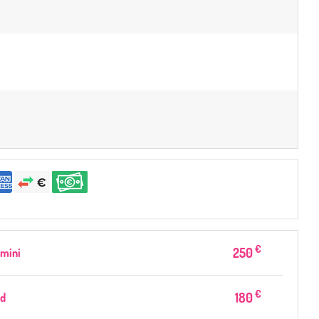
€
250
mini
€
180
d