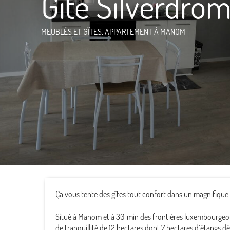
Gîte Silverdro
MEUBLÉS ET GÎTES,
APPARTEMENT
À MANOM
Ça vous tente des gîtes tout confort dans un magnifique 
Situé à Manom et à 30 min des frontières luxembourgeoi
de tranquillité de 12 hectares dont 7 hectares d’étangs dé