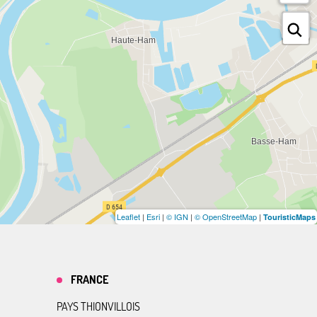
Leaflet
|
Esri
|
© IGN
|
© OpenStreetMap
|
TouristicMaps
FRANCE
PAYS THIONVILLOIS