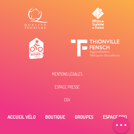
MENTIONS LÉGALES
ESPACE PRESSE
Description
Tarifs
CGV
Horaires
ACCUEIL VÉLO
BOUTIQUE
GROUPES
ESPACE PRO
Contacter par
email