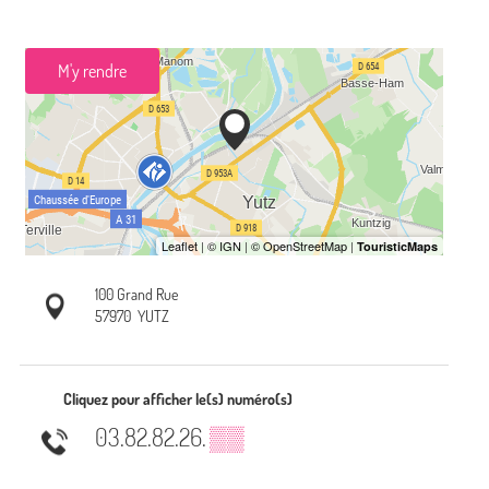
M'y rendre
100 Grand Rue
57970
YUTZ
Cliquez pour afficher le(s) numéro(s)
03.82.82.26.
▒▒