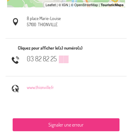
8 place Marie-Louise
57100
THIONVILLE
Cliquez pour afficher le(s) numéro(s)
03 82 82 25
▒▒
www.thionville.fr
Signaler une erreur