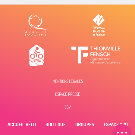
MENTIONS LÉGALES
ESPACE PRESSE
Description
Tarifs
CGV
Horaires
ACCUEIL VÉLO
BOUTIQUE
GROUPES
ESPACE PRO
Contacter par
email