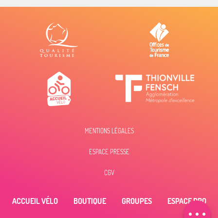
MENTIONS LÉGALES
ESPACE PRESSE
Description
CGV
Tarifs
ACCUEIL VÉLO
BOUTIQUE
GROUPES
ESPACE PRO
Contacter par
email