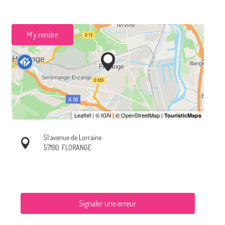
M'y rendre
51 avenue de Lorraine
57190
FLORANGE
Signaler une erreur